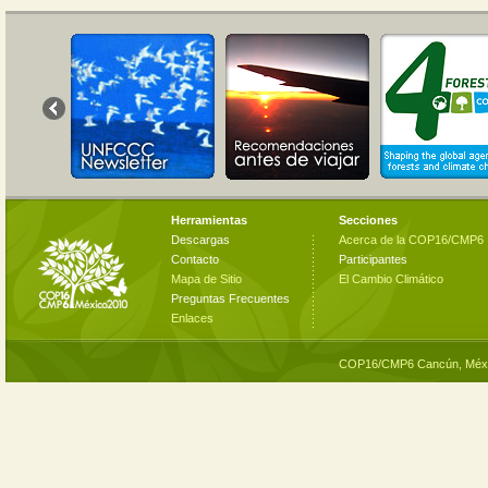
Herramientas
Secciones
Descargas
Acerca de la COP16/CMP6
Contacto
Participantes
Mapa de Sitio
El Cambio Climático
Preguntas Frecuentes
Enlaces
COP16/CMP6 Cancún, Méxi