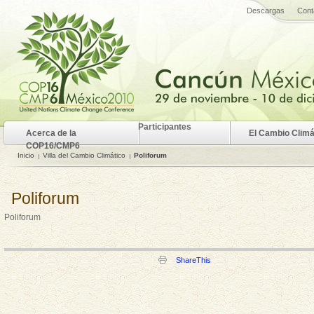
Descargas
Cont
Participantes
Acerca de la
El Cambio Climá
COP16/CMP6
Inicio
Villa del Cambio Climático
Poliforum
Poliforum
Poliforum
ShareThis