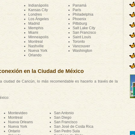
Indianápolis
Panamá
Kansas City
París
Londres
Philadelphia
Los Ángeles
Phoenix
Madrid
Pittsburg
Memphis
Salt Lake City
Miami
San Francisco
e
Minneapolis
Saint Louis
Montreal
Toronto
Nashville
Vancouver
Nueva York
Washington
Orlando
onexión en la Ciudad de México
la ciudad de Cancún, lo más recomendable es hacerlo a través de la
éxico:
Montevideo
San Antonio
Montreal
San Diego
Nueva Orleans
San Francisco
Nueva York
San José de Costa Rica
Ontario
San Pedro Sula