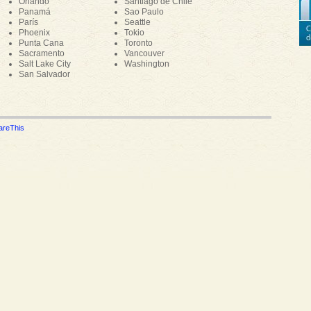
Orlando
Santiago de Chile
Panamá
Sao Paulo
París
Seattle
Phoenix
Tokio
Punta Cana
Toronto
Sacramento
Vancouver
Salt Lake City
Washington
San Salvador
areThis