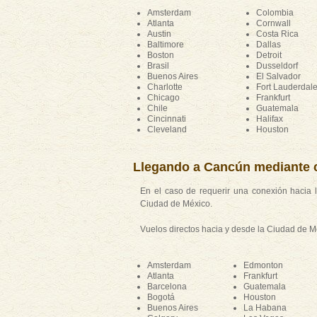
Amsterdam
Colombia
Atlanta
Cornwall
Austin
Costa Rica
Baltimore
Dallas
Boston
Detroit
Brasil
Dusseldorf
Buenos Aires
El Salvador
Charlotte
Fort Lauderdal
Chicago
Frankfurt
Chile
Guatemala
Cincinnati
Halifax
Cleveland
Houston
Llegando a Cancún mediante c
En el caso de requerir una conexión hacia 
Ciudad de México.
Vuelos directos hacia y desde la Ciudad de M
Amsterdam
Edmonton
Atlanta
Frankfurt
Barcelona
Guatemala
Bogotá
Houston
Buenos Aires
La Habana