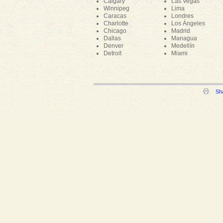
Calgary
Las Vegas
Winnipeg
Lima
Caracas
Londres
Charlotte
Los Ángeles
Chicago
Madrid
Dallas
Managua
Denver
Medellín
Detroit
Miami
Sh