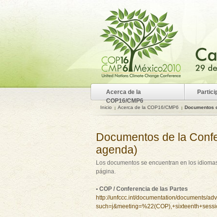
Acerca de la
Partici
COP16/CMP6
Inicio
Acerca de la COP16/CMP6
Documentos d
Documentos de la Con
agenda)
Los documentos se encuentran en los idiomas 
página.
• COP / Conferencia de las Partes
http://unfccc.int/documentation/documents/a
such=j&meeting=%22(COP),+sixteenth+ses