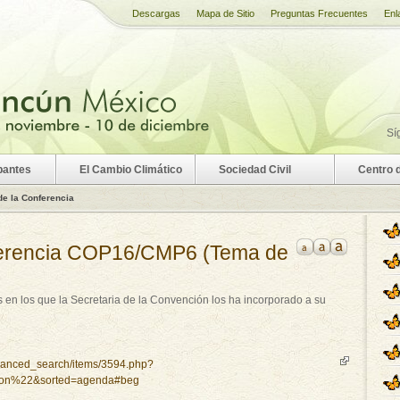
Descargas
Mapa de Sitio
Preguntas Frecuentes
Enl
Sí
pantes
El Cambio Climático
Sociedad Civil
Centro 
e la Conferencia
ferencia COP16/CMP6 (Tema de
en los que la Secretaria de la Convención los ha incorporado a su
dvanced_search/items/3594.php?
sion%22&sorted=agenda#beg