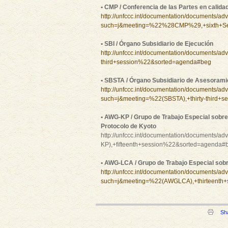
• CMP / Conferencia de las Partes en calida
http://unfccc.int/documentation/documents/a
such=j&meeting=%22%28CMP%29,+sixth+S
• SBI / Órgano Subsidiario de Ejecución
http://unfccc.int/documentation/documents/a
third+session%22&sorted=agenda#beg
• SBSTA / Órgano Subsidiario de Asesoramie
http://unfccc.int/documentation/documents/a
such=j&meeting=%22(SBSTA),+thirty-third+
• AWG-KP / Grupo de Trabajo Especial sobre
Protocolo de Kyoto
http://unfccc.int/documentation/documents
KP),+fifteenth+session%22&sorted=agenda#
• AWG-LCA / Grupo de Trabajo Especial sobr
http://unfccc.int/documentation/documents/a
such=j&meeting=%22(AWGLCA),+thirteenth
Sh