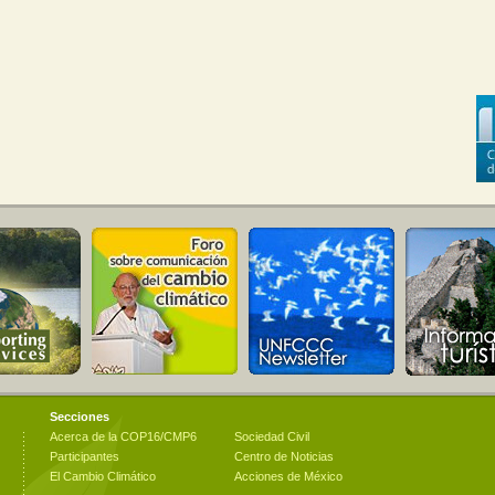
Secciones
Acerca de la COP16/CMP6
Sociedad Civil
Participantes
Centro de Noticias
El Cambio Climático
Acciones de México