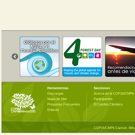
Herramientas
Secciones
Descargas
Acerca de la COP16/CMP6
Mapa de Sitio
Participantes
Preguntas Frecuentes
El Cambio Climático
Enlaces
COP16/CMP6 Cancún, Méxi