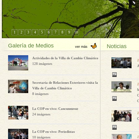
1
2
3
4
5
6
7
8
9
10
Galería de Medios
Noticias
ver más
Actividades de la Villa de Cambio Climático
1
128 imágenes
A
Secretaria de Relaciones Exteriores visita la
1
Villa de Cambio Climático
M
8 imágenes
C
C
La COP en vivo: Cancunmesse
1
24 imágenes
C
La COP en vivo: Periodistas
1
10 imágenes