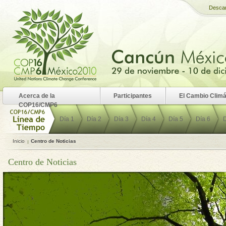
Desca
Acerca de la
Participantes
El Cambio Climá
COP16/CMP6
Día 1
Día 2
Día 3
Día 4
Día 5
Día 6
D
Inicio
Centro de Noticias
Centro de Noticias