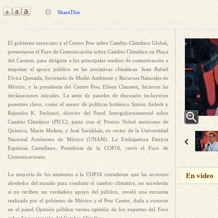
ShareThis
El gobierno mexicano y el Centro Pew sobre Cambio Climático Global,
presentaron el Foro de Comunicación sobre Cambio Climático en Playa
del Carmen, para dirigirse a los principales medios de comunicación e
impulsar el apoyo público en las iniciativas climáticas. Juan Rafael
Elvira Quesada, Secretario de Medio Ambiente y Recursos Naturales de
México, y la presidenta del Centro Pew, Eileen Claussen, hicieron las
declaraciones iniciales. La serie de paneles de discusión incluyeron
ponentes clave, como el asesor de políticas británico Simon Anholt y
Rajendra K. Pachauri, director del Panel Intergubernamental sobre
Cambio Climático (PICC), junto con el Premio Nobel mexicano de
Química, Mario Molina, y José Sarukhán, ex rector de la Universidad
Nacional Autónoma de México (UNAM). La Embajadora Patricia
Espinosa Cantellano, Presidenta de la COP16, cerró el Foro de
Comunicaciones.
La mayoría de los asistentes a la COP16 consideran que las acciones
En video
alrededor del mundo para combatir el cambio climático, no sucederán
si no reciben un verdadero apoyo del público, reveló una encuesta
realizada por el gobierno de México y el Pew Center, dada a conocer
en el panel Opinión pública versus opinión de los expertos del Foro