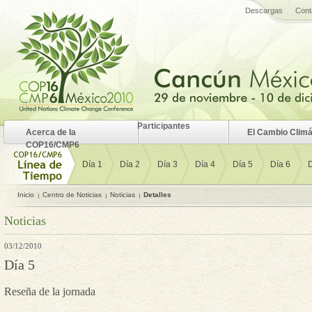
Descargas
Cont
Participantes
Acerca de la
El Cambio Climá
COP16/CMP6
Día 1
Día 2
Día 3
Día 4
Día 5
Día 6
D
Inicio
Centro de Noticias
Noticias
Detalles
Noticias
03/12/2010
Día 5
Reseña de la jornada