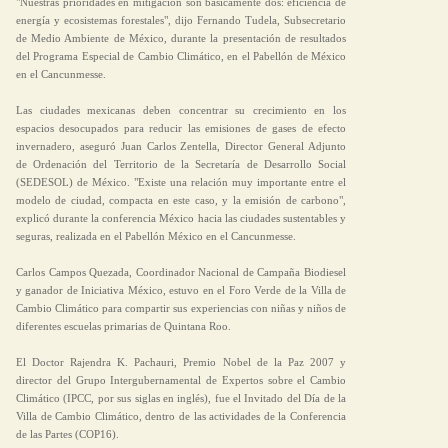
"Nuestras prioridades en mitigación son básicamente dos: eficiencia de
energía y ecosistemas forestales", dijo Fernando Tudela, Subsecretario
de Medio Ambiente de México, durante la presentación de resultados
del Programa Especial de Cambio Climático, en el Pabellón de México
en el Cancunmesse.
Las ciudades mexicanas deben concentrar su crecimiento en los
espacios desocupados para reducir las emisiones de gases de efecto
invernadero, aseguró Juan Carlos Zentella, Director General Adjunto
de Ordenación del Territorio de la Secretaría de Desarrollo Social
(SEDESOL) de México. "Existe una relación muy importante entre el
modelo de ciudad, compacta en este caso, y la emisión de carbono",
explicó durante la conferencia México hacia las ciudades sustentables y
seguras, realizada en el Pabellón México en el Cancunmesse.
Carlos Campos Quezada, Coordinador Nacional de Campaña Biodiesel
y ganador de Iniciativa México, estuvo en el Foro Verde de la Villa de
Cambio Climático para compartir sus experiencias con niñas y niños de
diferentes escuelas primarias de Quintana Roo.
El Doctor Rajendra K. Pachauri, Premio Nobel de la Paz 2007 y
director del Grupo Intergubernamental de Expertos sobre el Cambio
Climático (IPCC, por sus siglas en inglés), fue el Invitado del Día de la
Villa de Cambio Climático, dentro de las actividades de la Conferencia
de las Partes (COP16).