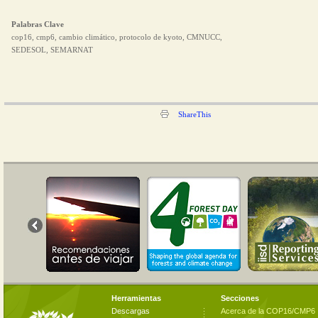
Palabras Clave
cop16, cmp6, cambio climático, protocolo de kyoto, CMNUCC,
SEDESOL, SEMARNAT
ShareThis
Herramientas
Secciones
Descargas
Acerca de la COP16/CMP6