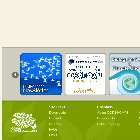
Site Links
Channels
Downloads
About COP16/CMP6
Contact
Participants
Site Map
Climate Change
FAQs
Links