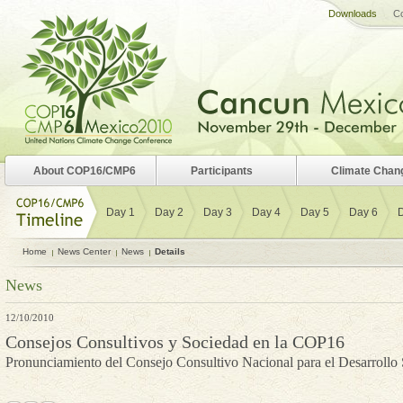
Downloads
Co
About COP16/CMP6
Participants
Climate Chan
Day 1
Day 2
Day 3
Day 4
Day 5
Day 6
Home
News Center
News
Details
News
12/10/2010
Consejos Consultivos y Sociedad en la COP16
Pronunciamiento del Consejo Consultivo Nacional para el Desarrollo 