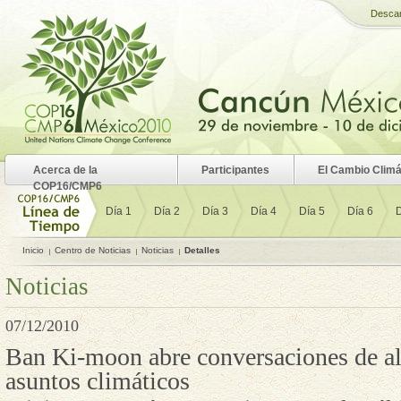
Desca
Acerca de la
Participantes
El Cambio Climá
COP16/CMP6
Día 1
Día 2
Día 3
Día 4
Día 5
Día 6
D
Inicio
Centro de Noticias
Noticias
Detalles
Noticias
07/12/2010
Ban Ki-moon abre conversaciones de al
asuntos climáticos