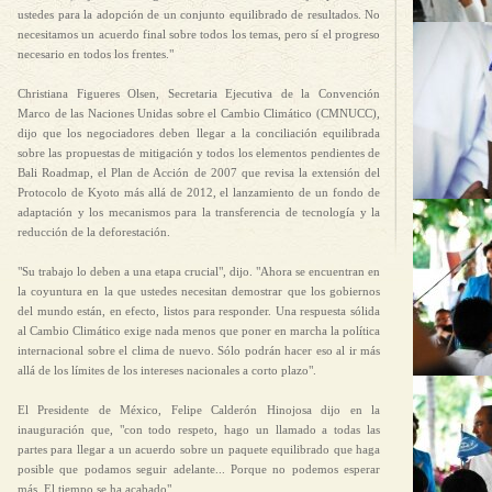
ustedes para la adopción de un conjunto equilibrado de resultados. No
necesitamos un acuerdo final sobre todos los temas, pero sí el progreso
necesario en todos los frentes."
Christiana Figueres Olsen, Secretaria Ejecutiva de la Convención
Marco de las Naciones Unidas sobre el Cambio Climático (CMNUCC),
dijo que los negociadores deben llegar a la conciliación equilibrada
sobre las propuestas de mitigación y todos los elementos pendientes de
Bali Roadmap, el Plan de Acción de 2007 que revisa la extensión del
Protocolo de Kyoto más allá de 2012, el lanzamiento de un fondo de
adaptación y los mecanismos para la transferencia de tecnología y la
reducción de la deforestación.
"Su trabajo lo deben a una etapa crucial", dijo. "Ahora se encuentran en
la coyuntura en la que ustedes necesitan demostrar que los gobiernos
del mundo están, en efecto, listos para responder. Una respuesta sólida
al Cambio Climático exige nada menos que poner en marcha la política
internacional sobre el clima de nuevo. Sólo podrán hacer eso al ir más
allá de los límites de los intereses nacionales a corto plazo".
El Presidente de México, Felipe Calderón Hinojosa dijo en la
inauguración que, "con todo respeto, hago un llamado a todas las
partes para llegar a un acuerdo sobre un paquete equilibrado que haga
posible que podamos seguir adelante... Porque no podemos esperar
más. El tiempo se ha acabado".