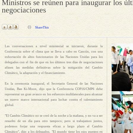
Ministros se reúnen para inaugurar los últ
negociaciones
ShareThis
Las conversaciones a nivel ministerial se iniciaron, durante la
Conferencia sobre el clima que se lleva a cabo en Cancún, con una
exhortación de altos funcionarios de las Naciones Unidas para los
delegados con el fin de que en los últimos tres días de negociaciones
afinen las medidas definitivas sobre la mitigación del Cambio
Climático, la adaptación y el financiamiento.
En la ceremonia inaugural, el Secretario General de las Naciones
Unidas, Ban Ki-Moon, dijo que la Conferencia COP16/CMP6 debe
representar un gran avance en los esfuerzos multilaterales para alcanzar
un nuevo marco internacional para luchar contra el calentamiento
global.
"El Cambio Climático no se creó de la noche a la mañana, y no va a ser
resuelto de un día para otro tampoco; pero si trabajamos juntos,
podemos forjar una respuesta eficaz a largo plazo al Cambio
Climático", dijo a los delegados. "El mundo tiene los ojos puestos en