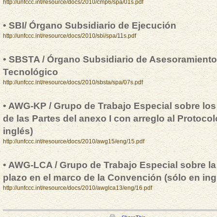
http://unfccc.int/resource/docs/2010/cmp6/spa/01s.pdf
• SBI/ Órgano Subsidiario de Ejecución
http://unfccc.int/resource/docs/2010/sbi/spa/11s.pdf
• SBSTA / Órgano Subsidiario de Asesoramiento 
Tecnológico
http://unfccc.int/resource/docs/2010/sbsta/spa/07s.pdf
• AWG-KP / Grupo de Trabajo Especial sobre l
de las Partes del anexo I con arreglo al Protoco
inglés)
http://unfccc.int/resource/docs/2010/awg15/eng/15.pdf
• AWG-LCA / Grupo de Trabajo Especial sobre la
plazo en el marco de la Convención (sólo en ing
http://unfccc.int/resource/docs/2010/awglca13/eng/16.pdf