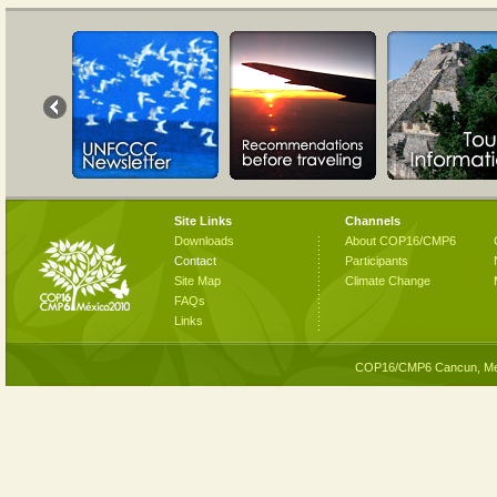
Site Links
Channels
Downloads
About COP16/CMP6
Contact
Participants
Site Map
Climate Change
FAQs
Links
COP16/CMP6 Cancun, Me