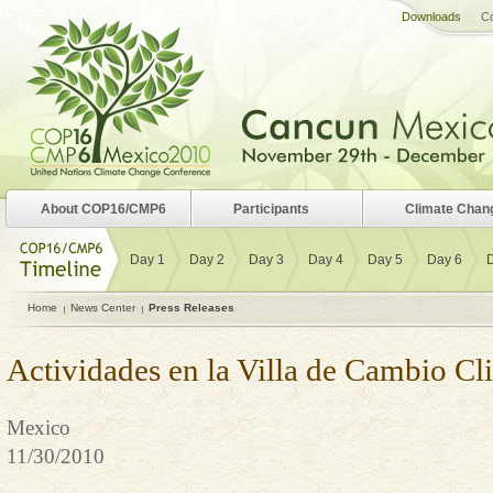
Downloads
Co
About COP16/CMP6
Participants
Climate Chan
Day 1
Day 2
Day 3
Day 4
Day 5
Day 6
Home
News Center
Press Releases
Actividades en la Villa de Cambio Cl
Mexico
11/30/2010